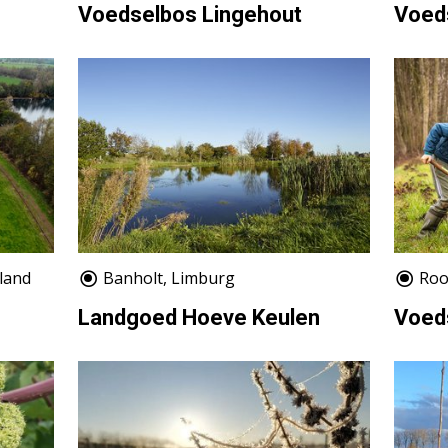
Voedselbos Lingehout
Voed
rland
Banholt, Limburg
Roo
Landgoed Hoeve Keulen
Voed