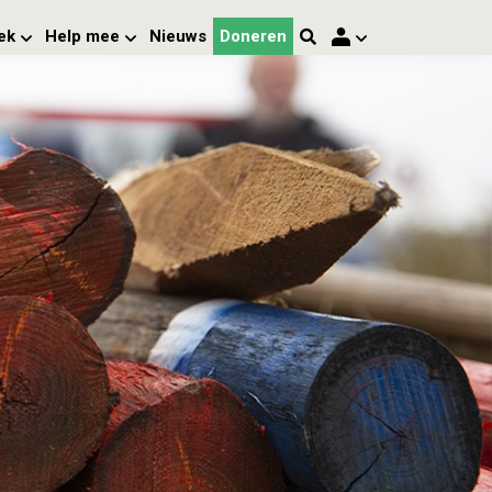
ek
Help mee
Nieuws
Doneren