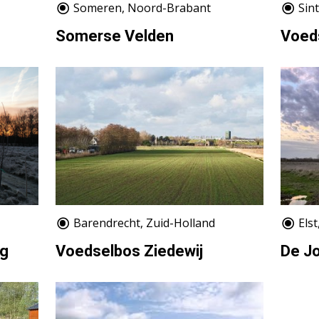
Someren, Noord-Brabant
Sin
Somerse Velden
Voed
Barendrecht, Zuid-Holland
Els
eg
Voedselbos Ziedewij
De J