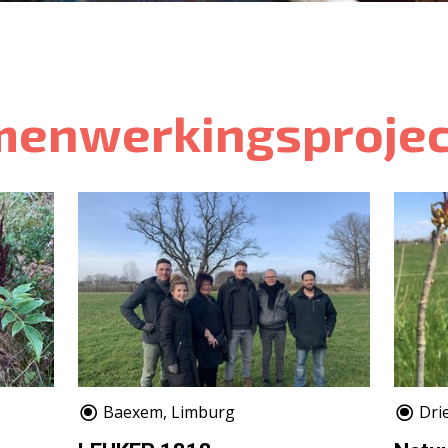
menwerkingsprojec
Baexem, Limburg
Dri