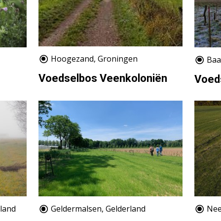
Hoogezand, Groningen
Baa
Voedselbos Veenkoloniën
Voed
oland
Geldermalsen, Gelderland
Nee