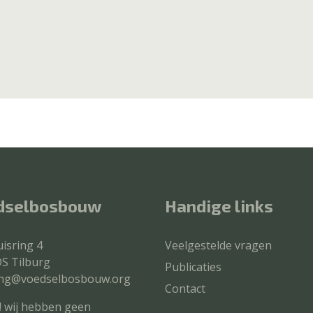
dselbosbouw
Handige links
isring 4
Veelgestelde vragen
S Tilburg
Publicaties
ting@voedselbosbouw.org
Contact
! wij hebben geen