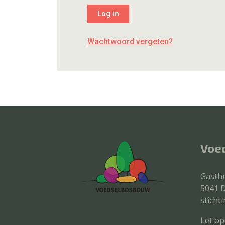
Wachtwoord vergeten?
Voe
Gasthu
5041 D
stich
Let op