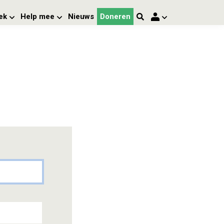
ek
Help mee
Nieuws
Doneren