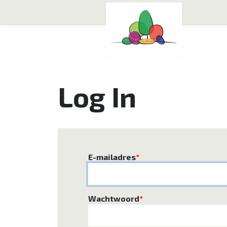
Log In
E-mailadres
*
Wachtwoord
*