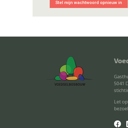
Voe
Gasthu
5041 D
stich
Let op
bezoek