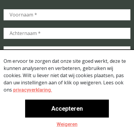
Om ervoor te zorgen dat onze site goed werkt, deze te
kunnen analyseren en verbeteren, gebruiken wij
cookies. Wilt u liever niet dat wij cookies plaatsen, pas
dan uw instellingen aan of klik op weigeren. Lees ook
ons
privacyverklaring.
Accepteren
© Stichting Voedselbosbouw Nederland - Website door
- Ontwerp door
- Fotografie door
Go2People
LOTS OF
Weigeren
-
Rebke.com
Sitemap