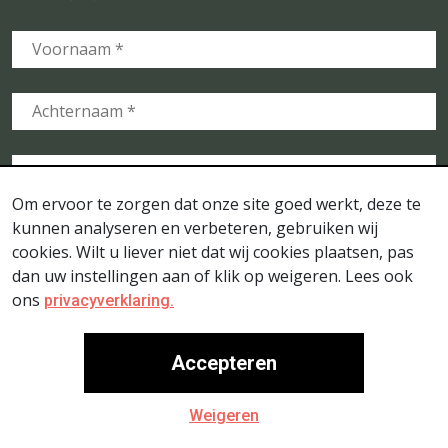
Om ervoor te zorgen dat onze site goed werkt, deze te
kunnen analyseren en verbeteren, gebruiken wij
cookies. Wilt u liever niet dat wij cookies plaatsen, pas
dan uw instellingen aan of klik op weigeren. Lees ook
ons
privacyverklaring.
Accepteren
© Stichting Voedselbosbouw Nederland - Website door
- Ontwerp door
- Fotografie door
Go2People
LOTS OF
Weigeren
-
Rebke.com
Sitemap