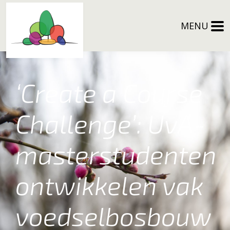
MENU
‘Create a Course
Challenge’: UvA-
masterstudenten
ontwikkelen vak
voedselbosbouw