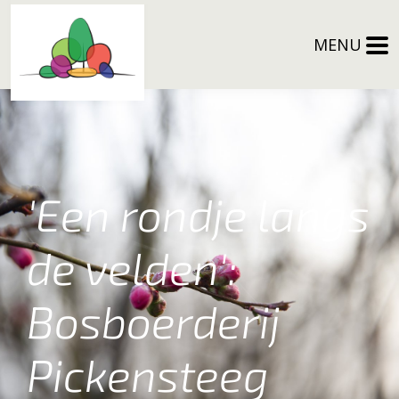
MENU
'Een rondje langs
de velden':
Bosboerderij
Pickensteeg