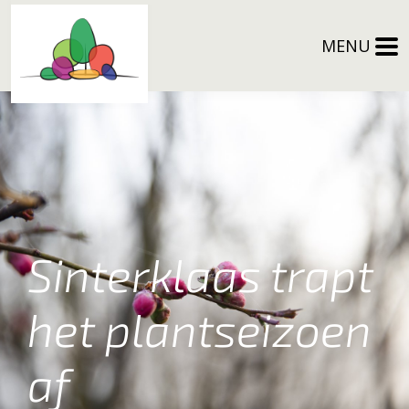
MENU
Sinterklaas trapt
het plantseizoen
af