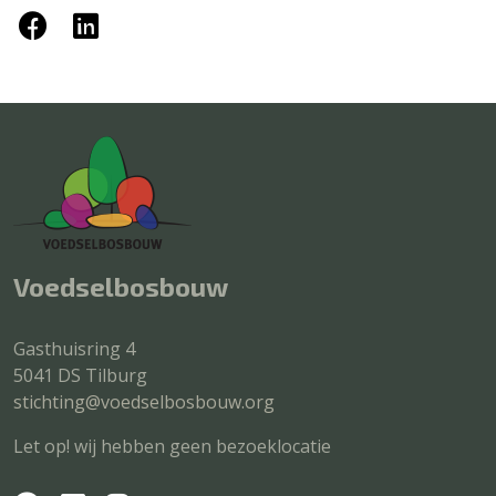
Voedselbosbouw
Gasthuisring 4
5041 DS Tilburg
stichting@voedselbosbouw.org
Let op! wij hebben geen bezoeklocatie