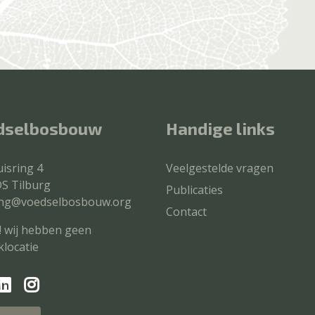
dselbosbouw
Handige links
isring 4
Veelgestelde vragen
S Tilburg
Publicaties
ting@voedselbosbouw.org
Contact
! wij hebben geen
locatie