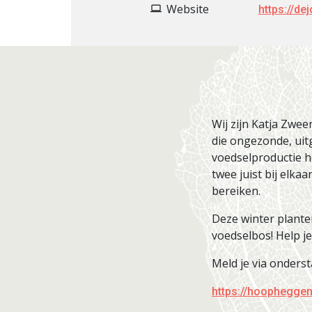
Website
https://d
Wij zijn Katja Zwe
die ongezonde, ui
voedselproductie h
twee juist bij elka
bereiken.
Deze winter plante
voedselbos! Help j
Meld je via onders
https://hoopheggen