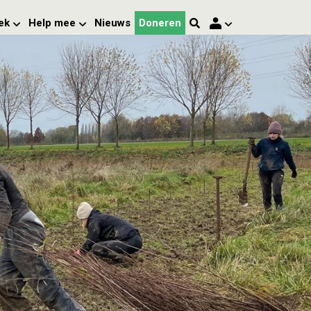
ek
Help mee
Nieuws
Doneren