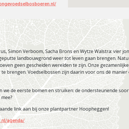
ejongevoedselbosboeren.nl/
erus, Simon Verboom, Sacha Brons en Wytze Walstra: vier j
tgeputte landbouwgrond weer tot leven gaan brengen. Natu
oeven geen gescheiden werelden te zijn. Onze gezamenlijke 
ar te brengen. Voedselbossen zijn daarin voor ons dé manier
n we de eerste bomen en struiken: de ondersteunende soor
e mee?
taande link aan bij onze plantpartner Hoopheggen!
.nl/agenda/