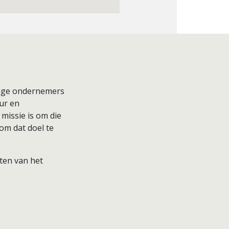
onge ondernemers
ur en
missie is om die
 om dat doel te
ten van het