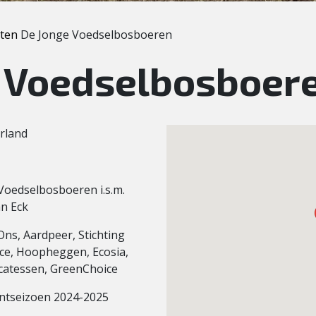
cten
De Jonge Voedselbosboeren
 Voedselbosboer
erland
Voedselbosboeren i.s.m.
n Eck
ns, Aardpeer, Stichting
ce, Hoopheggen, Ecosia,
icatessen, GreenChoice
antseizoen 2024-2025