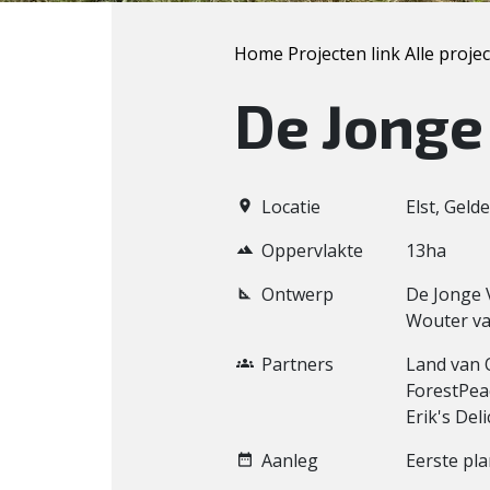
Home
Projecten link
Alle proje
De Jonge
Locatie
Elst, Geld
Oppervlakte
13ha
Ontwerp
De Jonge 
Wouter va
Partners
Land van O
ForestPea
Erik's Del
Aanleg
Eerste pl