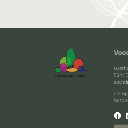
Voe
Gasthu
5041 D
stich
Let op
bezoek